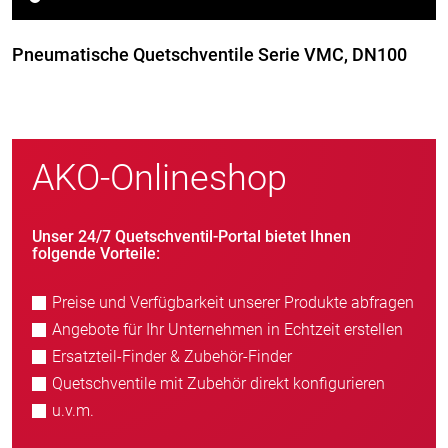
Pneumatische Quetschventile Serie VMC, DN100
AKO-Onlineshop
Unser 24/7 Quetschventil-Portal bietet Ihnen
folgende Vorteile:
Preise und Verfügbarkeit unserer Produkte abfragen
Angebote für Ihr Unternehmen in Echtzeit erstellen
Ersatzteil-Finder & Zubehör-Finder
Quetschventile mit Zubehör direkt konfigurieren
u.v.m.