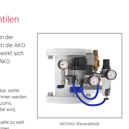
tilen
n der
ch die AKO
irkt sich
 AKO
r, sollte
mmen werden.
kuums,
et wird,
elle zu weit
AKOVAC Steuereinheit
ungen