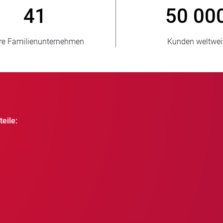
 3 500 000
150
verkaufte Einheiten
belieferte Län
eile: