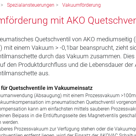
Spezialansteuerungen
Vakuumförderung
förderung mit AKO Quetschven
neumatisches Quetschventil von AKO mediumseitig (i
) mit einem Vakuum > -0,1bar beansprucht, zieht si
tilmanschette durch das Vakuum zusammen. Dies w
 auf den Produktdurchfluss und die Lebensdauer der
tilmanschette aus.
für Quetschventile im Vakuumeinsatz
kuumanwendung (Absaugung) mit einem Prozessvakuum >100mba
akuumkompensation im pneumatischen Quetschventil vorgeno
mpensation kann am einfachsten mittels sauberen Prozessva
einen Beipass in die Entlüftungsseite des Magnetventils geschalt
 werden.
auberes Prozessvakuum zur Verfügung stehen oder die Vakuumqu
chventilen entfernt liegen, wird der Einsatz der AKOVAC Schalt