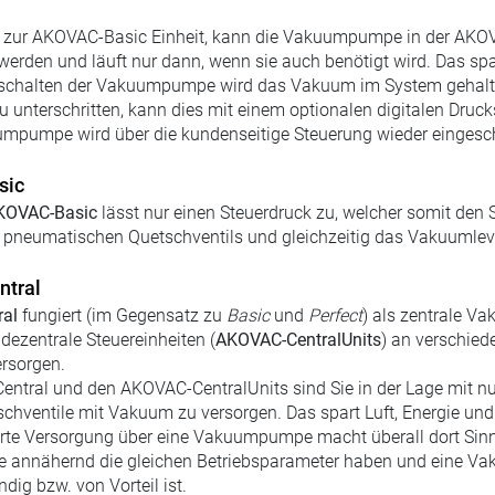
 zur AKOVAC-Basic Einheit, kann die Vakuumpumpe in der AKOV
werden und läuft nur dann, wenn sie auch benötigt wird. Das spa
chalten der Vakuumpumpe wird das Vakuum im System gehalten
unterschritten, kann dies mit einem optionalen digitalen Druck
mpumpe wird über die kundenseitige Steuerung wieder eingesch
sic
KOVAC-Basic
lässt nur einen Steuerdruck zu, welcher somit den
 pneumatischen Quetschventils und gleichzeitig das Vakuumleve
tral
al
fungiert (im Gegensatz zu
Basic
und
Perfect
) als zentrale Vak
dezentrale Steuereinheiten (
AKOVAC-CentralUnits
) an verschied
rsorgen.
ntral und den AKOVAC-CentralUnits sind Sie in der Lage mit 
chventile mit Vakuum zu versorgen. Das spart Luft, Energie und
ierte Versorgung über eine Vakuumpumpe macht überall dort Sin
e annähernd die gleichen Betriebsparameter haben und eine V
dig bzw. von Vorteil ist.