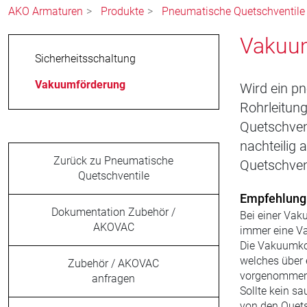
AKO Armaturen
Produkte
Pneumatische Quetschventile
Vakuum
Sicherheitsschaltung
Vakuumförderung
Wird ein p
Rohrleitung
Quetschven
nachteilig
Zurück zu Pneumatische
Quetschven
Quetschventile
Empfehlung 
Dokumentation Zubehör /
Bei einer Va
AKOVAC
immer eine V
Die Vakuumko
welches über 
Zubehör / AKOVAC
vorgenommen
anfragen
Sollte kein s
von den Quets