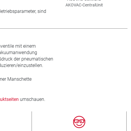
AKOVAC-CentralUnit
etriebsparameter, sind
ventile mit einem
en Vakuumanwendung
eßdruck der pneumatischen
duzieren/einzustellen.
omer Manschette
uktseiten
umschauen.