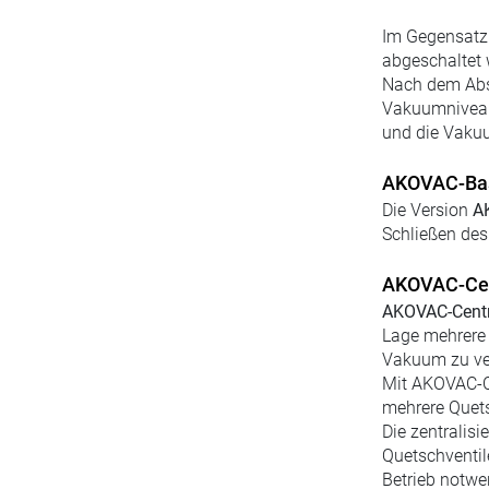
Im Gegensatz
abgeschaltet 
Nach dem Abs
Vakuumniveau 
und die Vakuu
AKOVAC-Ba
Die Version
A
Schließen des
AKOVAC-Cen
AKOVAC-Centr
Lage mehrere 
Vakuum zu ve
Mit AKOVAC-Ce
mehrere Quets
Die zentralis
Quetschventil
Betrieb notwen