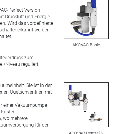
AC-Perfect Version
rt Druckluft und Energie.
. Wird das vordefinierte
schalter erkannt werden
altet.
AKOVAC-Basic
 Steuerdruck zum
l/Niveau reguliert.
uumeinheit. Sie ist in der
enen Quetschventilen mit
nur einer Vakuumpumpe
 Kosten.
n, wo mehrere
akuumversorgung für den
ACOVAC-Central &