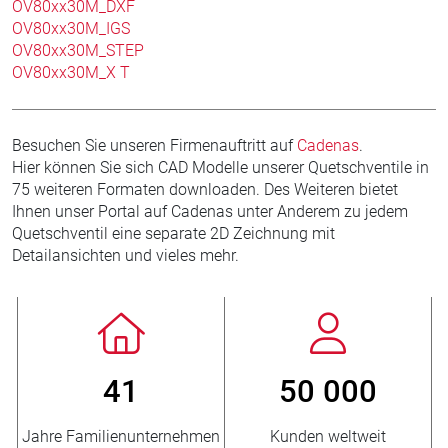
OV80xx30M_DXF
OV80xx30M_IGS
OV80xx30M_STEP
OV80xx30M_X T
Besuchen Sie unseren Firmenauftritt auf
Cadenas
.
Hier können Sie sich CAD Modelle unserer Quetschventile in
75 weiteren Formaten downloaden. Des Weiteren bietet
Ihnen unser Portal auf Cadenas unter Anderem zu jedem
Quetschventil eine separate 2D Zeichnung mit
Detailansichten und vieles mehr.
41
50 000
8
milienunternehmen
Kunden weltweit
Neukund