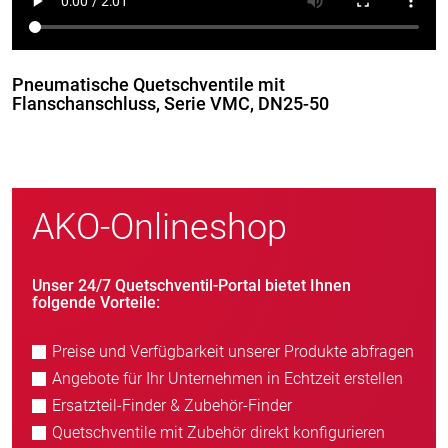
Pneumatische Quetschventile mit
Flanschanschluss, Serie VMC, DN25-50
AKO-Onlineshop
Unser 24/7 Quetschventil-Portal bietet Ihnen
folgende Vorteile:
Preise und Verfügbarkeit unserer Produkte abfragen
Angebote für Ihr Unternehmen in Echtzeit erstellen
Ersatzteil-Finder & Zubehör-Finder
Quetschventile mit Zubehör direkt konfigurieren