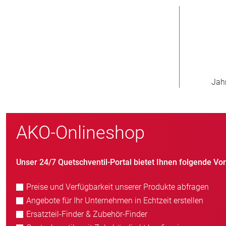
000
800
ltweit
Neukunden/Jahr
AKO-Onlineshop
Unser 24/7 Quetschventil-Portal bietet Ihnen folgende Vort
Preise und Verfügbarkeit unserer Produkte abfragen
Angebote für Ihr Unternehmen in Echtzeit erstellen
Ersatzteil-Finder & Zubehör-Finder