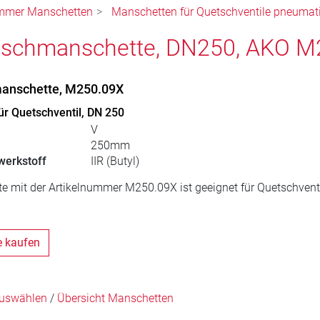
ummer Manschetten
Manschetten für Quetschventile pneumat
uschmanschette, DN250, AKO M
anschette, M250.09X
r Quetschventil, DN 250
V
250mm
erkstoff
IIR (Butyl)
e mit der Artikelnummer M250.09X ist geeignet für Quetschvent
e kaufen
uswählen
/
Übersicht Manschetten