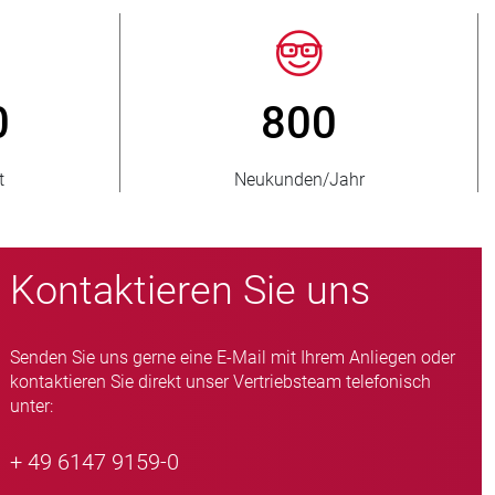
150
> 15 00
belieferte Länder
Quetschventil-Varian
Kontaktieren Sie uns
Senden Sie uns gerne eine E-Mail mit Ihrem Anliegen oder
kontaktieren Sie direkt unser Vertriebsteam telefonisch
unter:
+ 49 6147 9159-0