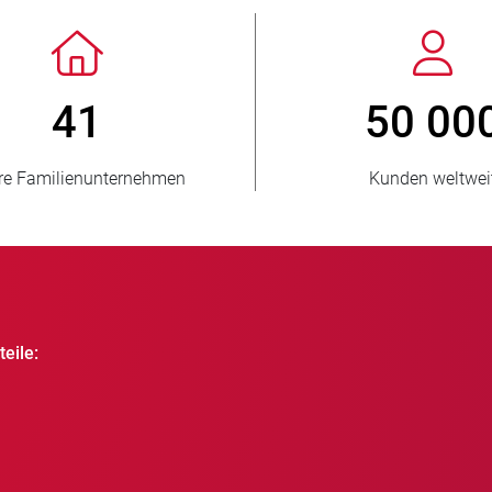
> 3 500 000
verkaufte Einheiten
eile: