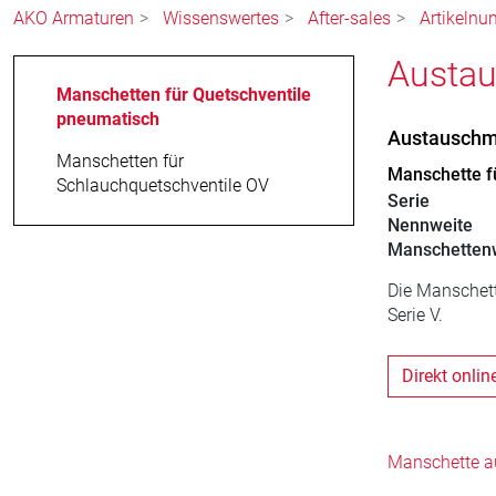
AKO Armaturen
Wissenswertes
After-sales
Artikeln
Austa
Manschetten für Quetschventile
pneumatisch
Austauschm
Manschetten für
Manschette fü
Schlauchquetschventile OV
Serie
Nennweite
Manschettenw
Die Manschett
Serie V.
Direkt onlin
Manschette a