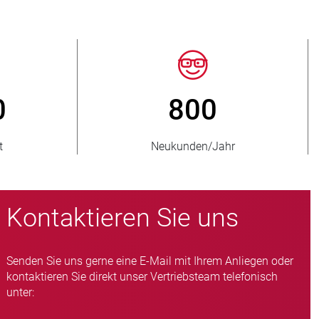
50
> 15 000
rte Länder
Quetschventil-Varianten
Kontaktieren Sie uns
Senden Sie uns gerne eine E-Mail mit Ihrem Anliegen oder
kontaktieren Sie direkt unser Vertriebsteam telefonisch
unter: