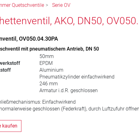
mmer Quetschventile
Serie OV
ettenventil, AKO, DN50, OV050
ventil, OV050.04.30PA
schventil mit pneumatischem Antrieb, DN 50
50mm
erkstoff
EPDM
stoff
Aluminium
Pneumatikzylinder einfachwirkend
246 mm
Armatur i.d.R. geschlossen
hließmechanismus: Einfachwirkend
 normalerweise geschlossen (Federkraft), durch Luftzufuhr öffne
e kaufen