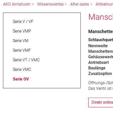
AKO Armaturen
Wissenswertes
After-sales
Artikelnu
Mansch
Serie V / VF
Serie VMP
Manschetten
Schlauchquet
Serie VM
Nennweite
Serie VMF
Manschettenw
Gehäusewerk
Serie VT / VMC
Antriebsart
Baulänge
Serie VMC
Zusatzoption
Serie OV
Öffnungs-/Sc
Das Ventil ist
Direkt onlin