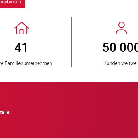
bschicken
> 3 500 000
1
verkaufte Einheiten
beliefe
eile: