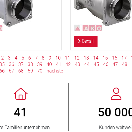
Detail
2
3
4
5
6
7
8
9
10
11
12
13
14
15
16
17
35
36
37
38
39
40
41
42
43
44
45
46
47
48
66
67
68
69
70
nächste
 3 500 000
150
verkaufte Einheiten
belieferte Lände