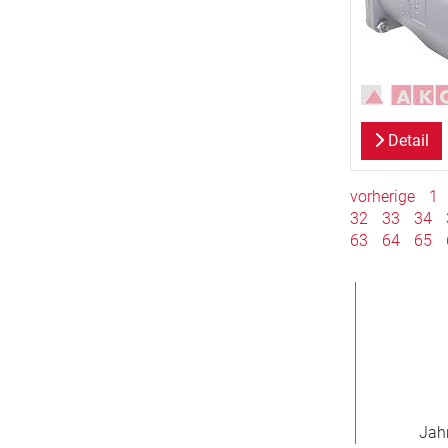
Detail
vorherige
1
32
33
34
63
64
65
800
>
Neukunden/Jahr