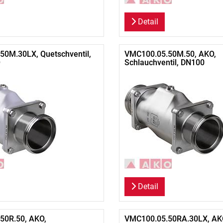
Detail
0M.30LX, Quetschventil,
VMC100.05.50M.50, AKO,
O
Schlauchventil, DN100
Detail
50R.50, AKO,
VMC100.05.50RA.30LX, AK