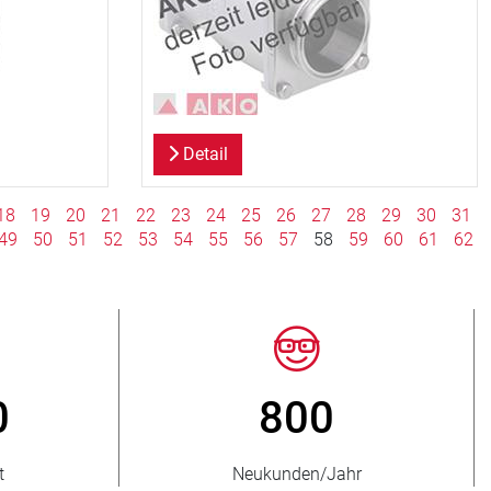
Detail
18
19
20
21
22
23
24
25
26
27
28
29
30
31
49
50
51
52
53
54
55
56
57
58
59
60
61
62
> 15 000
r
Quetschventil-Varianten