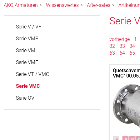
AKO Armaturen
Wissenswertes
After-sales
Artikelnu
Serie
Serie V / VF
Serie VMP
vorherige
1
32
33
34
Serie VM
63
64
65
Serie VMF
Quetschvent
Serie VT / VMC
VMC100.05.
Serie VMC
Serie OV