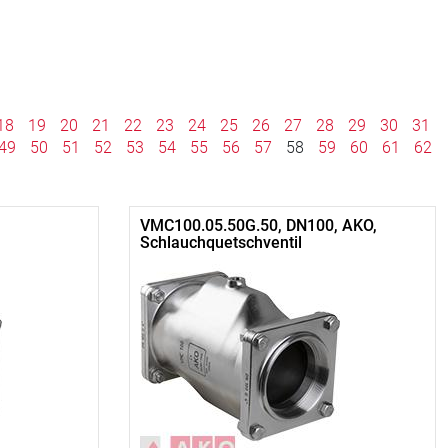
18
19
20
21
22
23
24
25
26
27
28
29
30
31
49
50
51
52
53
54
55
56
57
58
59
60
61
62
VMC100.05.50G.50, DN100, AKO,
Schlauchquetschventil