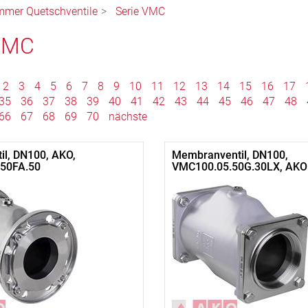
mmer Quetschventile
Serie VMC
 VMC
2
3
4
5
6
7
8
9
10
11
12
13
14
15
16
17
35
36
37
38
39
40
41
42
43
44
45
46
47
48
66
67
68
69
70
nächste
il, DN100, AKO,
Membranventil, DN100,
50FA.50
VMC100.05.50G.30LX, AKO