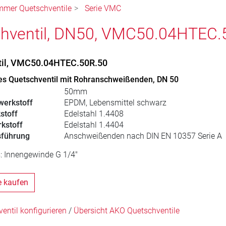
mmer Quetschventile
Serie VMC
hventil, DN50, VMC50.04HTEC.
til, VMC50.04HTEC.50R.50
s Quetschventil mit Rohranschweißenden, DN 50
50mm
erkstoff
EPDM, Lebensmittel schwarz
stoff
Edelstahl 1.4408
kstoff
Edelstahl 1.4404
sführung
Anschweißenden nach DIN EN 10357 Serie A
: Innengewinde G 1/4"
e kaufen
ntil konfigurieren
/
Übersicht AKO Quetschventile