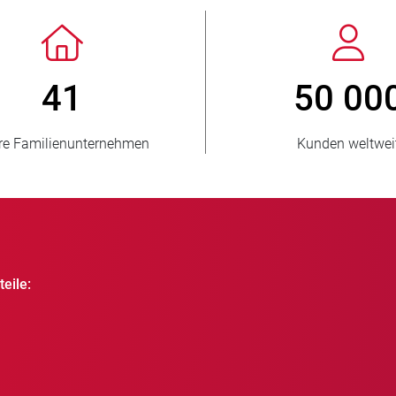
> 3 500 000
1
verkaufte Einheiten
beliefer
eile: