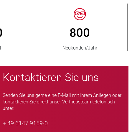
50
> 15 000
te Länder
Quetschventil-Varianten
Kontaktieren Sie uns
Senden Sie uns gerne eine E-Mail mit Ihrem Anliegen oder
kontaktieren Sie direkt unser Vertriebsteam telefonisch
unter:
+ 49 6147 9159-0