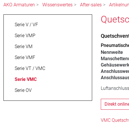
AKO Armaturen
Wissenswertes
After-sales
Artikelnu
Quetsc
Serie V / VF
Serie VMP
Quetschven
Pneumatische
Serie VM
Nennweite
Serie VMF
Manschettenw
Gehäusewerk
Serie VT / VMC
Anschlusswer
Anschlussau
Serie VMC
Luftanschluss
Serie OV
Direkt onlin
VMC Quetschve