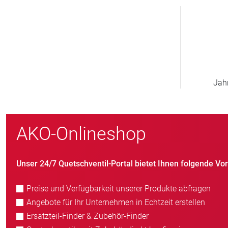
800
Neukunden/Jahr
AKO-Onlineshop
Unser 24/7 Quetschventil-Portal bietet Ihnen folgende Vort
Preise und Verfügbarkeit unserer Produkte abfragen
Angebote für Ihr Unternehmen in Echtzeit erstellen
Ersatzteil-Finder & Zubehör-Finder