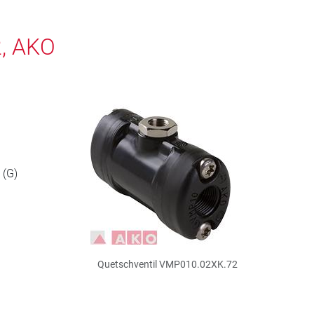
2, AKO
 (G)
Quetschventil VMP010.02XK.72