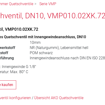
mmer Quetschventile
Serie VMP
hventil, DN10, VMP010.02XK.7
til, VMP010.02XK.72
s Quetschventil mit Innengewindeanschluss, DN10
10mm
erkstoff
NR (Naturgummi), Lebensmittel hell
stoff
POM schwarz
sführung
Innengewindeanschluss nach DIN EN ISO 228
: Innengewinde G 1/8"
ratur: Max. 80° C
e kaufen
ntil konfigurieren
/
Übersicht AKO Quetschventile