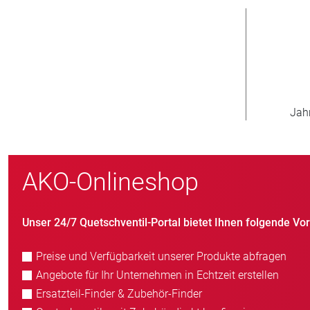
000
800
weltweit
Neukunden/Jahr
AKO-Onlineshop
Unser 24/7 Quetschventil-Portal bietet Ihnen folgende Vort
Preise und Verfügbarkeit unserer Produkte abfragen
Angebote für Ihr Unternehmen in Echtzeit erstellen
Ersatzteil-Finder & Zubehör-Finder