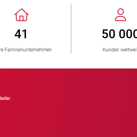
> 3 500 000
verkaufte Einheiten
eile: