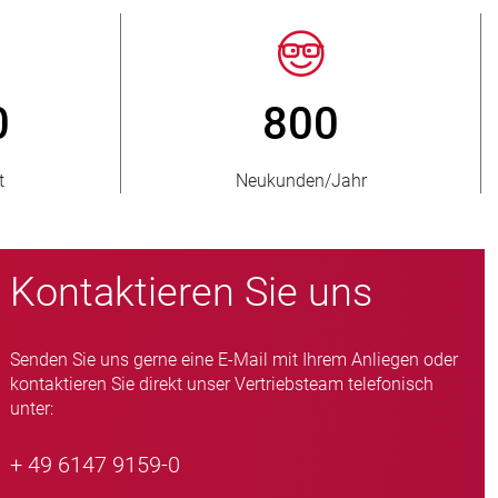
150
> 15 0
belieferte Länder
Quetschventil-Vari
Kontaktieren Sie uns
Senden Sie uns gerne eine E-Mail mit Ihrem Anliegen oder
kontaktieren Sie direkt unser Vertriebsteam telefonisch
unter:
+ 49 6147 9159-0