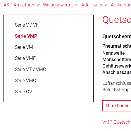
AKO Armaturen
Wissenswertes
After-sales
Artikelnu
Quetsc
Serie V / VF
Serie VMP
Quetschven
Pneumatische
Serie VM
Nennweite
Serie VMF
Manschettenw
Gehäusewerk
Serie VT / VMC
Anschlussau
Serie VMC
Luftanschluss
Betriebstempe
Serie OV
Direkt onlin
VMP Quetschve