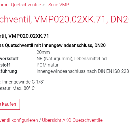
mmer Quetschventile
Serie VMP
chventil, VMP020.02XK.71, DN2
ntil, VMP020.02XK.71
s Quetschventil mit Innengewindeanschluss, DN20
20mm
erkstoff
NR (Naturgummi), Lebensmittel hell
stoff
POM natur
sführung
Innengewindeanschluss nach DIN EN ISO 228
: Innengewinde G 1/8"
ratur: Max. 80° C
e kaufen
ntil konfigurieren
/
Übersicht AKO Quetschventile