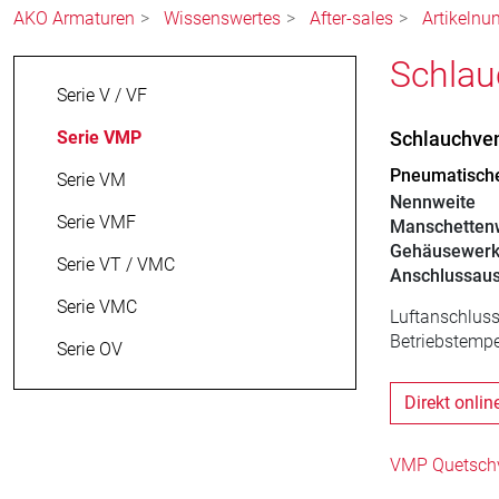
AKO Armaturen
Wissenswertes
After-sales
Artikelnu
Schlau
Serie V / VF
Serie VMP
Schlauchve
Pneumatische
Serie VM
Nennweite
Serie VMF
Manschettenw
Gehäusewerk
Serie VT / VMC
Anschlussau
Serie VMC
Luftanschluss
Betriebstempe
Serie OV
Direkt onlin
VMP Quetschve