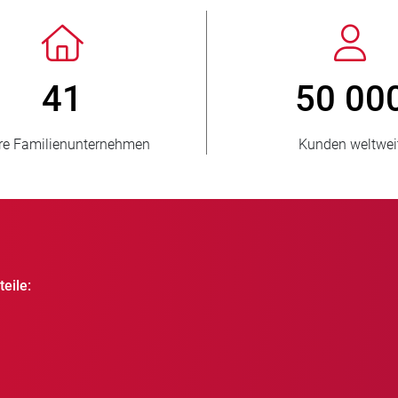
> 3 500 000
1
verkaufte Einheiten
beliefe
eile: