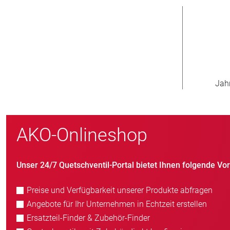
800
Neukunden/Jahr
AKO-Onlineshop
Unser 24/7 Quetschventil-Portal bietet Ihnen folgende Vort
Preise und Verfügbarkeit unserer Produkte abfragen
Angebote für Ihr Unternehmen in Echtzeit erstellen
Ersatzteil-Finder & Zubehör-Finder