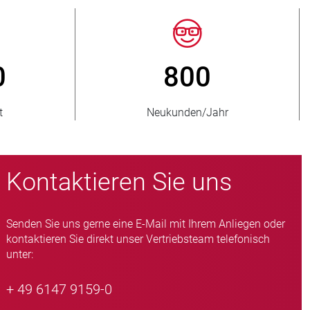
50
> 15 000
rte Länder
Quetschventil-Varianten
Kontaktieren Sie uns
Senden Sie uns gerne eine E-Mail mit Ihrem Anliegen oder
kontaktieren Sie direkt unser Vertriebsteam telefonisch
unter:
+ 49 6147 9159-0